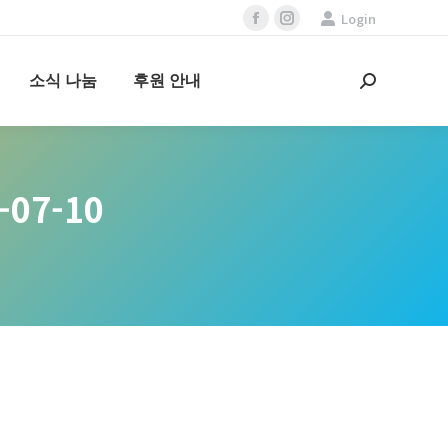
Login
Facebook
Instagram
page
page
opens
opens
소식 나눔
후원 안내
Search:
in
in
new
new
window
window
-07-10