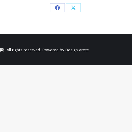
Share
Share
on
on
Facebook
X
l rights reserved. Powered by
Design Arete