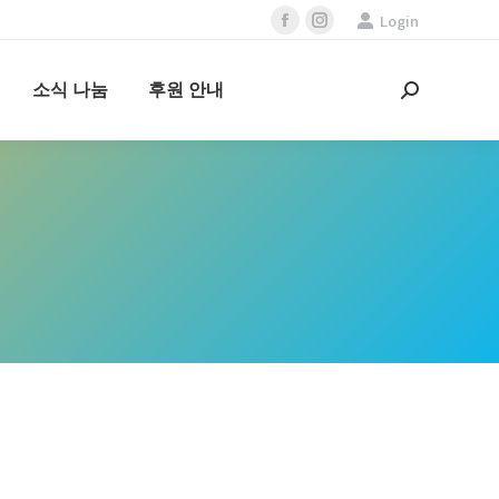
Login
Facebook
Instagram
page
page
opens
opens
소식 나눔
후원 안내
Search:
in
in
new
new
window
window