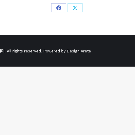
Share
Share
on
on
Facebook
X
l rights reserved. Powered by
Design Arete