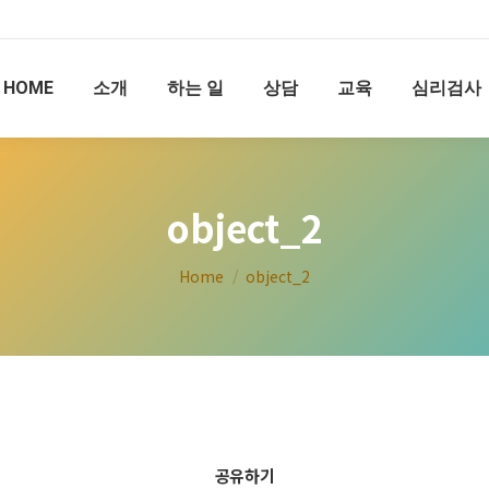
HOME
소개
하는 일
상담
교육
심리검사
object_2
You are here:
Home
object_2
공유하기