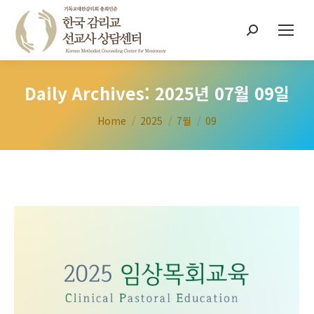
Search:
Daily Archives:
2025년 07월 09일
You are here:
Home
2025
7월
09