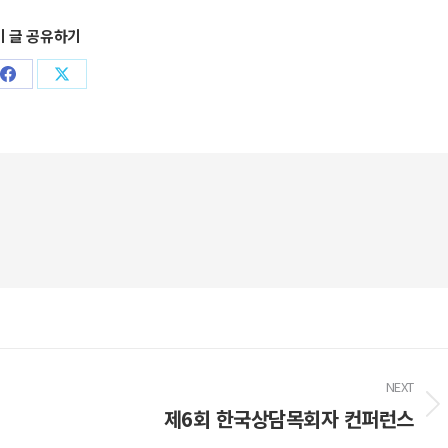
이 글 공유하기
Share
Share
on
on
Facebook
X
NEXT
제6회 한국상담목회자 컨퍼런스
Next
post: