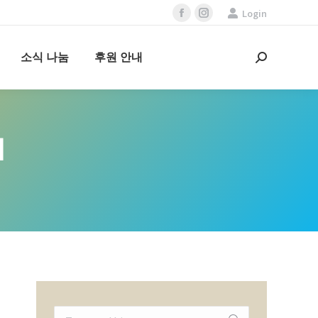
Login
Facebook
Instagram
page
page
opens
opens
소식 나눔
후원 안내
Search:
in
in
new
new
window
window
기
Search: