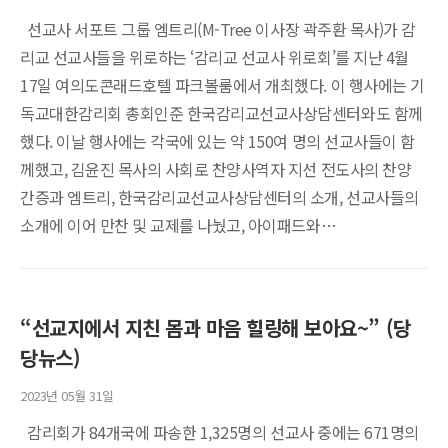
선교사 서포트 그룹 엠트리(M-Tree 이사장 곽주환 목사)가 감
리교 선교사들을 위로하는 ‘감리교 선교사 위로회’를 지난 4월
17일 여의도콘래드호텔 파크볼룸에서 개최했다. 이 행사에는 기
독교대한감리회 총회인준 한국감리교선교사상담센터와도 함께
했다. 이날 행사에는 각국에 있는 약 150여 명의 선교사들이 함
께했고, 김윤진 목사의 사회로 찬양사역자 지선 전도사의 찬양
간증과 엠트리, 한국감리교선교사상담센터의 소개, 선교사들의
소개에 이어 만찬 및 교제를 나눴고, 아이패드와…
“선교지에서 지친 몸과 마음 힐링해 보아요~” (당
당뉴스)
2023년 05월 31일
감리회가 84개국에 파송한 1,325명의 선교사 중에는 671명의