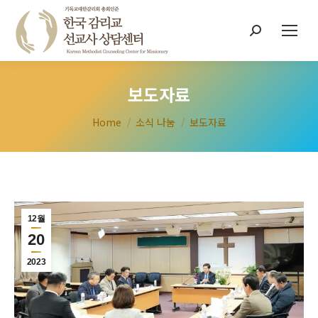
Search:
보도자료
You are here:
Home
소식 나눔
보도자료
12월
20
2023