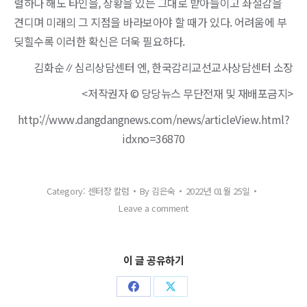
렬하다 해도 타인을, 상황을 있는 그대로 받아들이고 좌절감을
견디며 미래의 그 지점을 바라보아야 할 때가 있다. 어려움에 부
딪힐수록 이러한 확신은 더욱 필요하다.
김화순∥심리상담센터 엔, 한국감리교선교사상담센터 소장
<저작권자 © 당당뉴스 무단전재 및 재배포금지>
http://www.dangdangnews.com/news/articleView.html?
idxno=36870
Category:
센터장 칼럼
By
김은숙
2022년 01월 25일
Leave a comment
이 글 공유하기
Share
Share