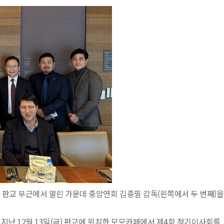
 판교 부근에서 열린 가운데 중앙연회 김종필 감독(왼쪽에서 두 번째)을
지난 12월 13일(금) 판교에 위치한 모모카페에서 제4회 정기이사회를