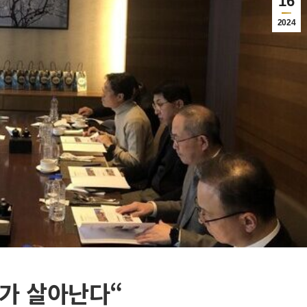
16
2024
가 살아난다“