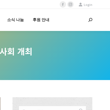
Login
Facebook
Instagram
page
page
opens
opens
소식 나눔
후원 안내
Search:
in
in
new
new
window
window
사회 개최
Search: