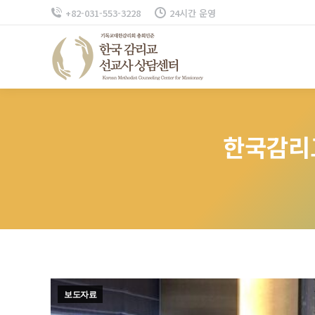
+82-031-553-3228
24시간 운영
한국감리
보도자료