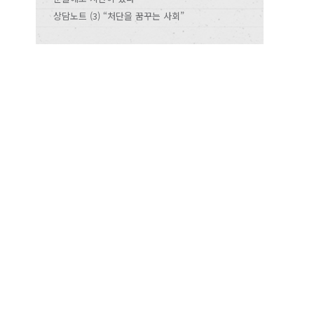
상담노트 (3) “처단을 꿈꾸는 사회”