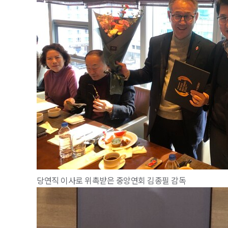
당연직 이사로 위촉받은 중앙연회 김종필 감독