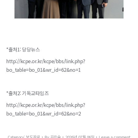
*출처1: 당당뉴스
http://kcpe.or.kr/kcpe/bbs/link.php?
bo_table=bo_01&wr_id=62&no=1
*출처2: 기독교타임즈
http://kcpe.or.kr/kcpe/bbs/link.php?
bo_table=bo_01&wr_id=62&no=2
Category:
보도자료
By
김은숙
2026년 07월 06일
Leave a comment