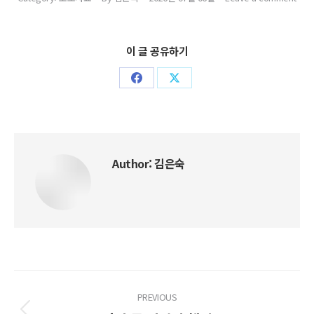
이 글 공유하기
Share
Share
on
on
Facebook
X
Author:
김은숙
Post
PREVIOUS