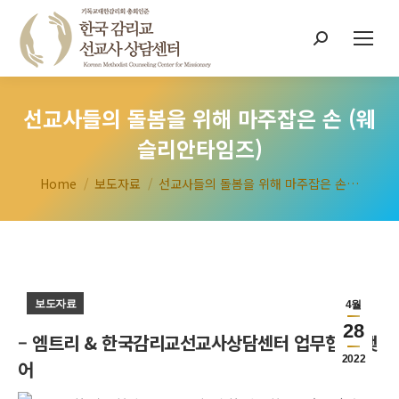
Search:
선교사들의 돌봄을 위해 마주잡은 손 (웨
슬리안타임즈)
You are here:
Home
보도자료
선교사들의 돌봄을 위해 마주잡은 손…
보도자료
4월
28
– 엠트리 & 한국감리교선교사상담센터 업무협약 맺
2022
어