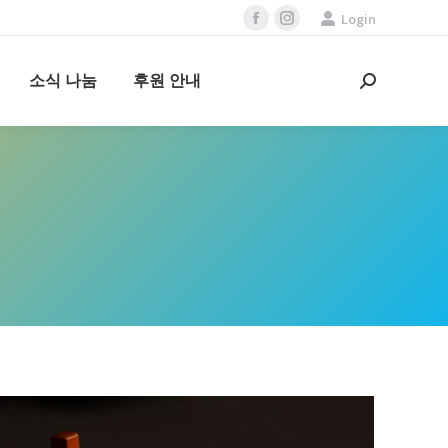
Login
Facebook
Instagram
page
page
opens
opens
소식 나눔
후원 안내
Search:
in
in
new
new
window
window