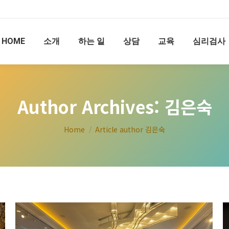
HOME
소개
하는 일
상담
교육
심리검사
Author Archives:
김은숙
You are here:
Home
Article author 김은숙