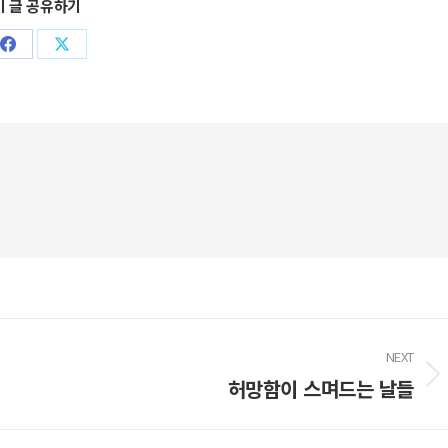
이 글 공유하기
Share
Share
on
on
Facebook
X
NEXT
허망함이 스며드는 날들
Next
post: