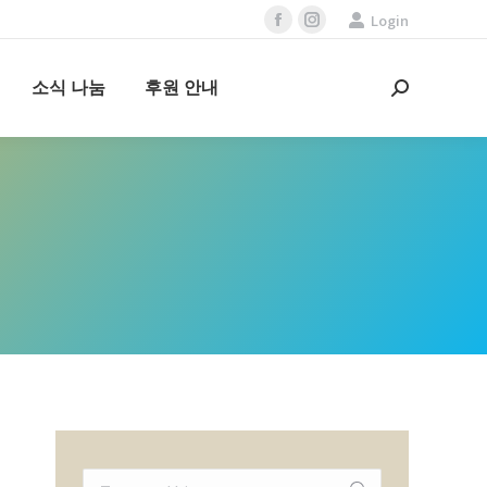
Login
Facebook
Instagram
page
page
opens
opens
소식 나눔
후원 안내
Search:
in
in
new
new
window
window
Search: